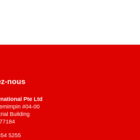
Bosch Module
Bosch Training
Dalat Vietnam 2024
Dalat Vietnam 2025
ez-nous
national Pte Ltd
Pemimpin #04-00
rial Building
577184
6354 5255