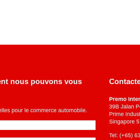
Carbon Zapp Event
Carbon Zapp
Taiwan Hsin Ho
Demo Day Taiwan
2024
Hsin Ho 2024
ent nous pouvons vous
Contact
Premo Inter
39B Jalan 
elles pour le commerce automobile.
Prime Indust
Singapore 
Tel: (+65) 