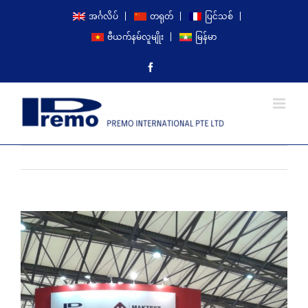
Skip
အင်္ဂလိပ်
တရုတ်
ပြင်သစ်
to
ဗီယက်နမ်လူမျိုး
မြန်မာ
content
Facebook
Previous
Next
View
Larger
Image