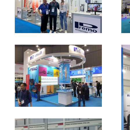
Automechanika Shanghai
22
2019
ai
Automechanika Shanghai
2017